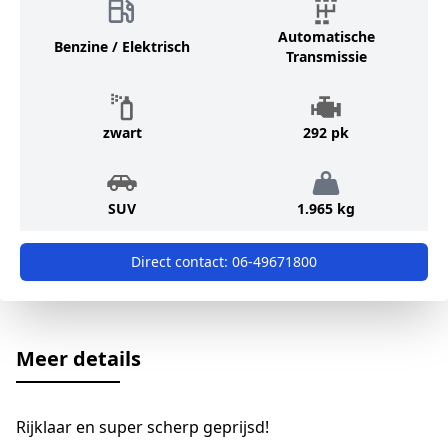
Automatische
Benzine / Elektrisch
Transmissie
zwart
292 pk
SUV
1.965 kg
Direct contact:
06-49671800
Meer details
Rijklaar en super scherp geprijsd!