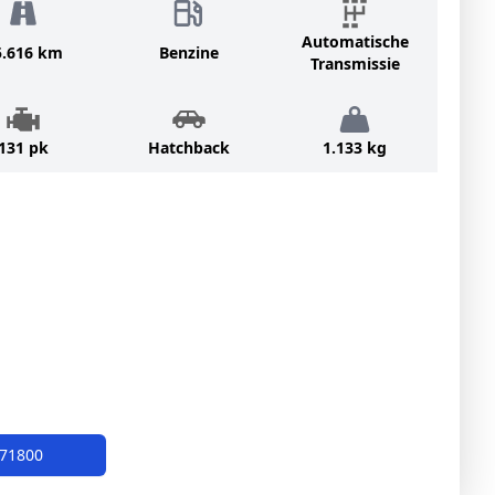
Automatische
5.616 km
Benzine
Transmissie
131 pk
Hatchback
1.133 kg
671800