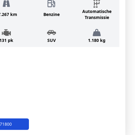
Automatische
7.267 km
Benzine
Transmissie
131 pk
SUV
1.180 kg
671800