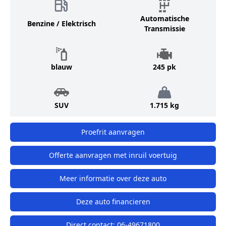
Automatische
Benzine / Elektrisch
Transmissie
blauw
245 pk
SUV
1.715 kg
Proefrit aanvragen
Offerte aanvragen met inruil voertuig
Meer informatie over deze auto
Deze auto financieren
Direct contact:
06-49671800